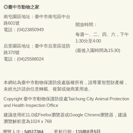
◎
臺
中市
動物之家
南屯園區地址：
臺
中市南屯區中台
路601號
開放時間：
電話：(04)23850949
每週一、二、四、六，下午
1:30分至4:00
后里園區地址：
臺
中市后里區堤防
(最後入園時間為15:30)
路370號
電話：(04)25588024
本網站為
臺
中市動物保護防疫處版權所有，請尊重智慧財產權，
未經允許請勿任意轉載、複製或做商業用途。
Copyright
臺
中市動物保護防疫處Taichung City Animal Protection
and Health Inspection Office
建議使用IE11.0或Firefox瀏覽器或Google Chrome瀏覽器，建議
瀏覽解析度為1024 x 768
瀏覽人次
54517364
更新日期
115年8月5日