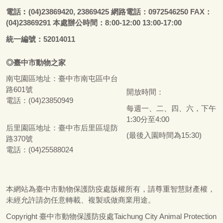
電話
︰
(04)23869420, 23869425 網路電話：0972546250 FAX：
(04)23869291 本處辦公時間：8:00-12:00 13:00-17:00
統一編號：52014011
◎
臺
中市
動物之家
南屯園區地址：
臺
中市南屯區中台
路601號
開放時間：
電話：(04)23850949
每週一、二、四、六，下午
1:30分至4:00
后里園區地址：
臺
中市后里區堤防
(最後入園時間為15:30)
路370號
電話：(04)25588024
本網站為
臺
中市動物保護防疫處版權所有，請尊重智慧財產權，
未經允許請勿任意轉載、複製或做商業用途。
Copyright
臺
中市動物保護防疫處Taichung City Animal Protection