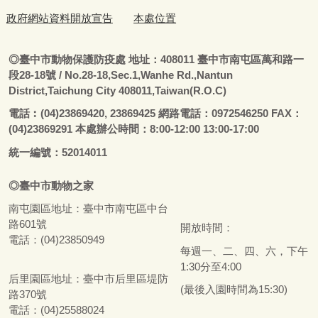
政府網站資料開放宣告
本處位置
◎
臺
中市動物保護防疫處
地址：408011
臺
中市南屯區萬和路一
段28-18號
/ No.28-18,Sec.1,Wanhe Rd.,Nantun
District,Taichung City 408011,Taiwan(R.O.C)
電話
︰
(04)23869420, 23869425 網路電話：0972546250 FAX：
(04)23869291 本處辦公時間：8:00-12:00 13:00-17:00
統一編號：52014011
◎
臺
中市
動物之家
南屯園區地址：
臺
中市南屯區中台
路601號
開放時間：
電話：(04)23850949
每週一、二、四、六，下午
1:30分至4:00
后里園區地址：
臺
中市后里區堤防
(最後入園時間為15:30)
路370號
電話：(04)25588024