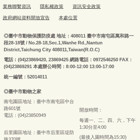
業務聯繫資訊
隱私權政策
資訊安全政策
政府網站資料開放宣告
本處位置
◎
臺
中市動物保護防疫處
地址：408011
臺
中市南屯區萬和路一
段28-18號
/ No.28-18,Sec.1,Wanhe Rd.,Nantun
District,Taichung City 408011,Taiwan(R.O.C)
電話
︰
(04)23869420, 23869425 網路電話：0972546250 FAX：
(04)23869291 本處辦公時間：8:00-12:00 13:00-17:00
統一編號：52014011
◎
臺
中市
動物之家
南屯園區地址：
臺
中市南屯區中台
路601號
開放時間：
電話：(04)23850949
每週一、二、四、六，下午
1:30分至4:00
后里園區地址：
臺
中市后里區堤防
(最後入園時間為15:30)
路370號