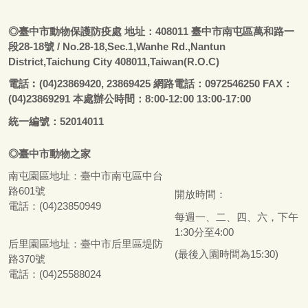
◎
臺
中市動物保護防疫處
地址：408011
臺
中市南屯區萬和路一
段28-18號
/ No.28-18,Sec.1,Wanhe Rd.,Nantun
District,Taichung City 408011,Taiwan(R.O.C)
電話
︰
(04)23869420, 23869425 網路電話：0972546250 FAX：
(04)23869291 本處辦公時間：8:00-12:00 13:00-17:00
統一編號：52014011
◎
臺
中市
動物之家
南屯園區地址：
臺
中市南屯區中台
路601號
開放時間：
電話：(04)23850949
每週一、二、四、六，下午
1:30分至4:00
后里園區地址：
臺
中市后里區堤防
(最後入園時間為15:30)
路370號
電話：(04)25588024