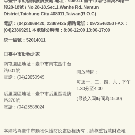
◎
臺
中市動物保護防疫處
地址：408011
臺
中市南屯區萬和路一
段28-18號
/ No.28-18,Sec.1,Wanhe Rd.,Nantun
District,Taichung City 408011,Taiwan(R.O.C)
電話
︰
(04)23869420, 23869425 網路電話：0972546250 FAX：
(04)23869291 本處辦公時間：8:00-12:00 13:00-17:00
統一編號：52014011
◎
臺
中市
動物之家
南屯園區地址：
臺
中市南屯區中台
路601號
開放時間：
電話：(04)23850949
每週一、二、四、六，下午
1:30分至4:00
后里園區地址：
臺
中市后里區堤防
(最後入園時間為15:30)
路370號
電話：(04)25588024
本網站為
臺
中市動物保護防疫處版權所有，請尊重智慧財產權，