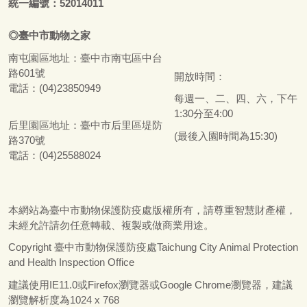
統一編號：52014011
◎
臺
中市
動物之家
南屯園區地址：
臺
中市南屯區中台
路601號
開放時間：
電話：(04)23850949
每週一、二、四、六，下午
1:30分至4:00
后里園區地址：
臺
中市后里區堤防
(最後入園時間為15:30)
路370號
電話：(04)25588024
本網站為
臺
中市動物保護防疫處版權所有，請尊重智慧財產權，
未經允許請勿任意轉載、複製或做商業用途。
Copyright
臺
中市動物保護防疫處Taichung City Animal Protection
and Health Inspection Office
建議使用IE11.0或Firefox瀏覽器或Google Chrome瀏覽器，建議
瀏覽解析度為1024 x 768