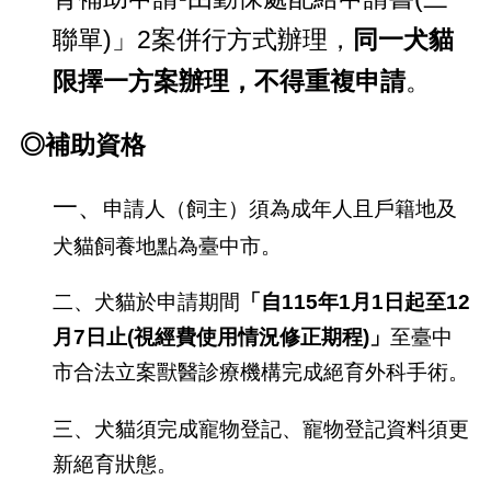
聯單)」2案併行方式辦理，
同一犬貓
限擇一方案辦理，不得重複申請
。
◎補助資格
一、
申請人（飼主）須為成年人且戶籍地及
犬貓飼養地點為臺中市。
二、
犬貓於申請期間
「
自
115
年
1
月
1
日起至
12
月7
日止
(
視經費使用情況修正期程
)
」
至臺中
市合法立案獸醫診療機構完成絕育外科手術。
三、
犬貓須完成寵物登記、寵物登記資料須更
新絕育狀態。