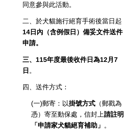
同意參與此活動。
二、於犬貓施行絕育手術後當日起
14
日內（含例假日）備妥文件送件
申請。
三、
115
年度最後收件日為
12
月7
日
。
四、送件方式：
(一)郵寄：以
掛號方式
（郵戳為
憑）寄至動保處，信封上
請註明
「申請家犬貓絕育補助」
。