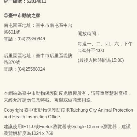
統一編號：52014011
◎
臺
中市
動物之家
南屯園區地址：
臺
中市南屯區中台
路601號
開放時間：
電話：(04)23850949
每週一、二、四、六，下午
1:30分至4:00
后里園區地址：
臺
中市后里區堤防
(最後入園時間為15:30)
路370號
電話：(04)25588024
本網站為
臺
中市動物保護防疫處版權所有，請尊重智慧財產權，
未經允許請勿任意轉載、複製或做商業用途。
Copyright
臺
中市動物保護防疫處Taichung City Animal Protection
and Health Inspection Office
建議使用IE11.0或Firefox瀏覽器或Google Chrome瀏覽器，建議
瀏覽解析度為1024 x 768