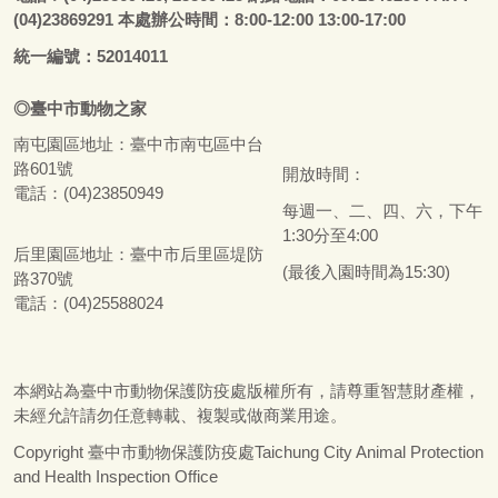
(04)23869291 本處辦公時間：8:00-12:00 13:00-17:00
統一編號：52014011
◎
臺
中市
動物之家
南屯園區地址：
臺
中市南屯區中台
路601號
開放時間：
電話：(04)23850949
每週一、二、四、六，下午
1:30分至4:00
后里園區地址：
臺
中市后里區堤防
(最後入園時間為15:30)
路370號
電話：(04)25588024
本網站為
臺
中市動物保護防疫處版權所有，請尊重智慧財產權，
未經允許請勿任意轉載、複製或做商業用途。
Copyright
臺
中市動物保護防疫處Taichung City Animal Protection
and Health Inspection Office