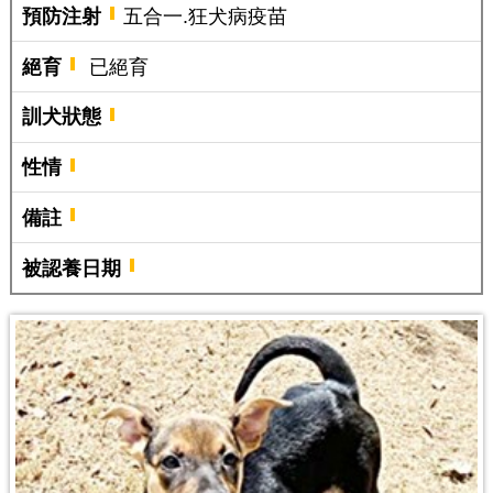
預防注射
五合一.狂犬病疫苗
絕育
已絕育
訓犬狀態
性情
備註
被認養日期