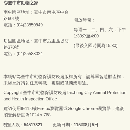
◎
臺
中市
動物之家
南屯園區地址：
臺
中市南屯區中台
路601號
開放時間：
電話：(04)23850949
每週一、二、四、六，下午
1:30分至4:00
后里園區地址：
臺
中市后里區堤防
(最後入園時間為15:30)
路370號
電話：(04)25588024
本網站為
臺
中市動物保護防疫處版權所有，請尊重智慧財產權，
未經允許請勿任意轉載、複製或做商業用途。
Copyright
臺
中市動物保護防疫處Taichung City Animal Protection
and Health Inspection Office
建議使用IE11.0或Firefox瀏覽器或Google Chrome瀏覽器，建議
瀏覽解析度為1024 x 768
瀏覽人次
54517321
更新日期
115年8月5日