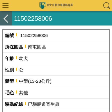
11502258006
編號
11502258006
所在園區
南屯園區
年齡
幼犬
性別
公
體型
中型(13-23公斤)
毛色
其他
驅蟲紀錄
已驅腸道寄生蟲