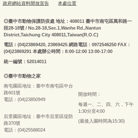
政府網站資料開放宣告
本處位置
◎
臺
中市動物保護防疫處
地址：408011
臺
中市南屯區萬和路一
段28-18號
/ No.28-18,Sec.1,Wanhe Rd.,Nantun
District,Taichung City 408011,Taiwan(R.O.C)
電話
︰
(04)23869420, 23869425 網路電話：0972546250 FAX：
(04)23869291 本處辦公時間：8:00-12:00 13:00-17:00
統一編號：52014011
◎
臺
中市
動物之家
南屯園區地址：
臺
中市南屯區中台
路601號
開放時間：
電話：(04)23850949
每週一、二、四、六，下午
1:30分至4:00
后里園區地址：
臺
中市后里區堤防
(最後入園時間為15:30)
路370號
電話：(04)25588024