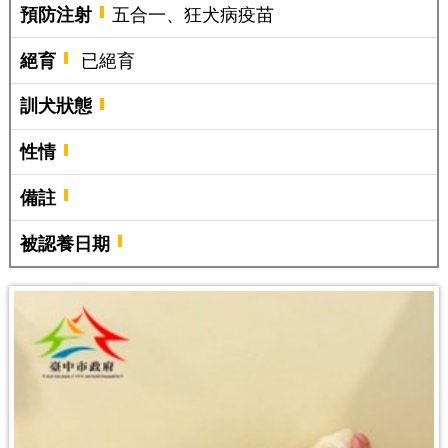
預防注射
五合一、狂犬病疫苗
絕育
已絕育
訓犬狀態
性情
備註
被認養日期