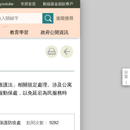
outube
市府首頁
動福基金捐款專戶
進階搜尋
教育學習
政府公開資訊
分
享
《
維護法」相關規定處理。涉及公寓
報動保處，以免延宕為民服務時
保護防疫處
點閱次數：
9282