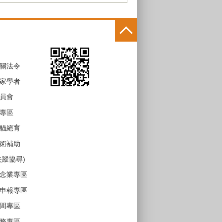
關法令
家學者
員會
專區
貓絕育
術補助
失蹤協尋)
念業專區
申報專區
間專區
務專區