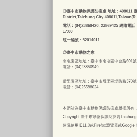
◎
臺
中市動物保護防疫處
地址：408011
District,Taichung City 408011,Taiwan(R
電話
︰
(04)23869420, 23869425 網路電話
17:00
統一編號：52014011
◎
臺
中市
動物之家
南屯園區地址：
臺
中市南屯區中台路601號
電話：(04)23850949
后里園區地址：
臺
中市后里區堤防路370號
電話：(04)25588024
本網站為
臺
中市動物保護防疫處版權所有
Copyright
臺
中市動物保護防疫處Taichung City An
建議使用IE11.0或Firefox瀏覽器或Googl