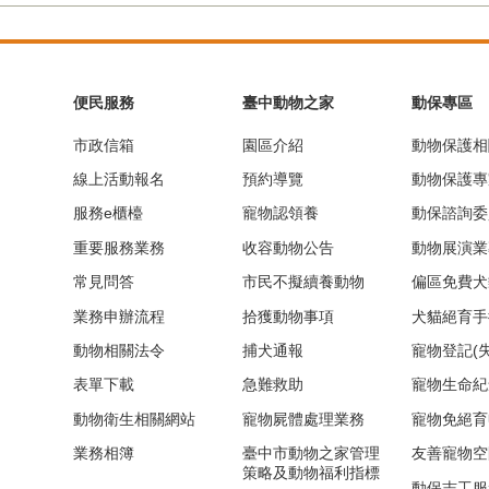
便民服務
臺中動物之家
動保專區
市政信箱
園區介紹
動物保護相
線上活動報名
預約導覽
動物保護專
服務e櫃檯
寵物認領養
動保諮詢委
重要服務業務
收容動物公告
動物展演業
常見問答
市民不擬續養動物
偏區免費犬
業務申辦流程
拾獲動物事項
犬貓絕育手
動物相關法令
捕犬通報
寵物登記(
表單下載
急難救助
寵物生命紀
動物衛生相關網站
寵物屍體處理業務
寵物免絕育
業務相簿
臺中市動物之家管理
友善寵物空
策略及動物福利指標
動保志工服