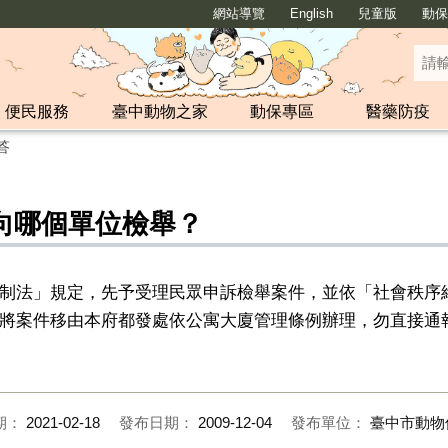
網站導覽
English
兒童版
動保y
便民服務
臺中動物之家
動保專區
醫藥防疫
答
向哪個單位檢舉？
制法」規定，先予受理民眾申訴檢舉案件，並依「社會秩序
將案件移由本府都發處依公寓大廈管理條例辦理，勿直接通
期：
2021-02-18
發布日期：
2009-12-04
發布單位：
臺中市動物