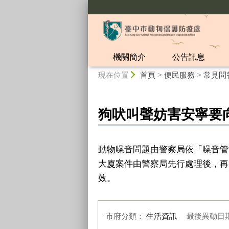
:::
機關簡介
公告訊息
:::
現在位置
首頁
>
便民服務
>
常見問
狗吠叫聲妨害安寧要
動物噪音問題由警察局依「噪音管
大廈案件由警察局先行處理後，再
效。
市府分類：
生活資訊
最後異動日