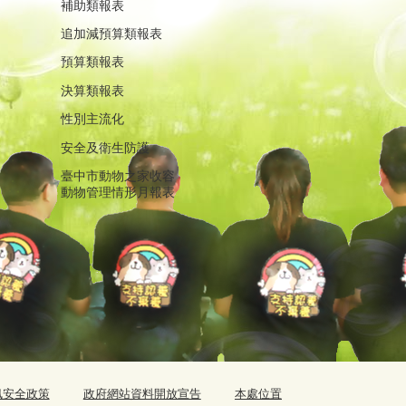
補助類報表
追加減預算類報表
預算類報表
決算類報表
性別主流化
安全及衛生防護
臺中市動物之家收容
動物管理情形月報表
訊安全政策
政府網站資料開放宣告
本處位置