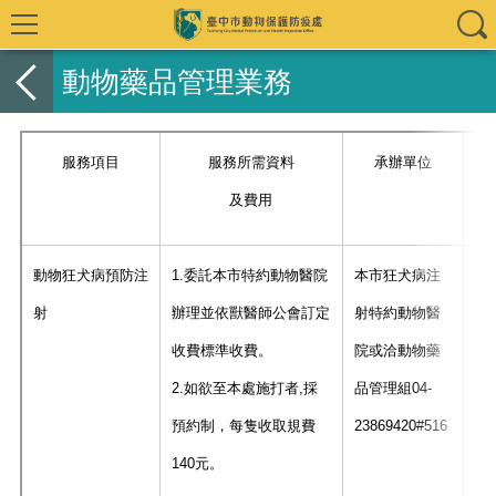
動物藥品管理業務
服務項目
服務所需資料
承辦單位
及費用
動物狂犬病預防注
1.委託本市特約動物醫院
本市狂犬病注
隨
射
辦理並依獸醫師公會訂定
射特約動物醫
收費標準收費。
院或洽動物藥
2.如欲至本處施打者,採
品管理組04-
預約制，
每隻收取規費
23869420#516
140元。