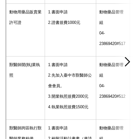
動物用藥品販賣業
1.書面申請
動物藥品管理
許可證
2.證書規費1000元
組
04-
23869420#517
6
獸醫師開(執)業執
1.書面申請
動物藥品管理
作
照
2.先加入臺中市獸醫師公
組
會會員。
04-
3.開業執照規費2000元
23869420#512
4.執業執照規費1500元
獸醫師跨區執行獸
1.書面申請
動物藥品管理
6
醫師業務核備
2.檢附活動計畫書（邀請
組