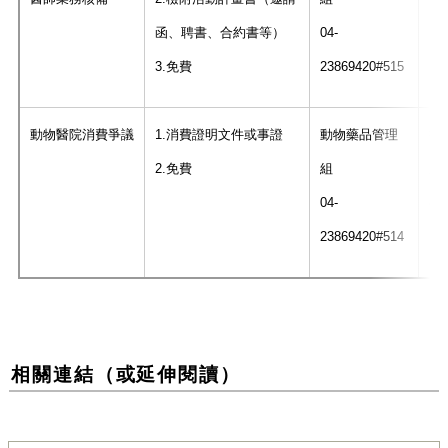
函、聘書、合約書等）
04-
3.免費
23869420#515
動物醫院消費爭議
1.消費證明文件或事證
動物藥品管理
接
2.免費
組
上
04-
8
23869420#514
相關連結（或延伸閱讀）