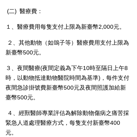
(
二
)
醫療費：
１、醫療費用每隻支付上限為新臺幣
2,000
元。
２、其他動物（如鴿子等）醫療費用支付上限為
新臺幣
500
元。
３、夜間醫療
(
夜間定義為下午
10
時至隔日上午
8
時，以動物抵達動物醫院時間為基準
)
，每件支付
夜間急診掛號費新臺幣
500
元及夜間照護加給新
臺幣
500
元。
４、經獸醫師專業評估為解除動物傷病之痛苦採
緊急人道處理醫療方式，每隻支付新臺幣
400
元。