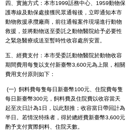
四、實施方式：本市
1999
話務中心、
1959
動物保
護專線及動保處接獲民眾通報後，立即通知本市
動物救援承攬廠商，前往通報案件現場進行動物
救援，並將動物送至委託之動物醫院給予必要性
之緊急醫療或送至暫時性收容處所安置。
五、經費支付：本市受委託動物醫院於動物收容
期間費用每隻以支付新臺幣
3,600
元為上限，相關
費用支付原則如下：
(
一
)
飼料費每隻每日新臺幣
100
元、住院費每隻
每日新臺幣
300
元，飼料費及住院費以收容當天
起至次日計為
1
日，以此類推；收容當日帶回計為
半日。若情況特殊者，得於總經費新臺幣
3,600
元
酌予支付實際飼料、住院天數。