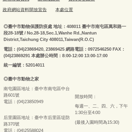
政府網站資料開放宣告
本處位置
◎
臺
中市動物保護防疫處
地址：408011
臺
中市南屯區萬和路一
段28-18號
/ No.28-18,Sec.1,Wanhe Rd.,Nantun
District,Taichung City 408011,Taiwan(R.O.C)
電話
︰
(04)23869420, 23869425 網路電話：0972546250 FAX：
(04)23869291 本處辦公時間：8:00-12:00 13:00-17:00
統一編號：52014011
◎
臺
中市
動物之家
南屯園區地址：
臺
中市南屯區中台
路601號
開放時間：
電話：(04)23850949
每週一、二、四、六，下午
1:30分至4:00
后里園區地址：
臺
中市后里區堤防
(最後入園時間為15:30)
路370號
電話：(04)25588024