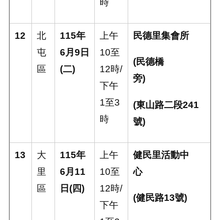
時
12
北
115
年
上午
民德里集會所
屯
6
月
9
日
10
至
(
民德橋
區
(
二
)
12
時
/
旁
)
下午
1
至
3
(
東山路二段
241
時
號
)
13
大
115
年
上午
健民里活動中
里
6
月
11
10
至
心
區
日
(
四
)
12
時
/
(
健民路
13
號
)
下午