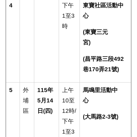
4
下午
東寶社區活動中
1
至
3
心
時
(
東寶三元
宮
)
(
昌平路三段
492
巷
170
弄
21
號
)
5
外
115
年
上午
馬鳴里活動中
埔
5
月
14
10
至
心
區
日
(
四
)
12
時
/
(
大馬路
2-3
號
)
下午
1
至
3