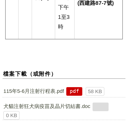
(
西建路
87-7
號
)
下午
1
至
3
時
檔案下載（或附件）
115年5-6月注射行程表.pdf
pdf
58 KB
犬貓注射狂犬病疫苗及晶片切結書.doc
0 KB