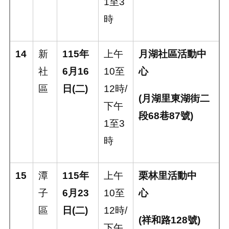
1
至
3
時
14
新
115
年
上午
月湖社區活動中
社
6
月
16
10
至
心
區
日
(
二
)
12
時
/
(
月湖里東湖街二
下午
段
68
巷
87
號
)
1
至
3
時
15
潭
115
年
上午
栗林里活動中
子
6
月
23
10
至
心
區
日
(
二
)
12
時
/
(
祥和路
128
號
)
下午