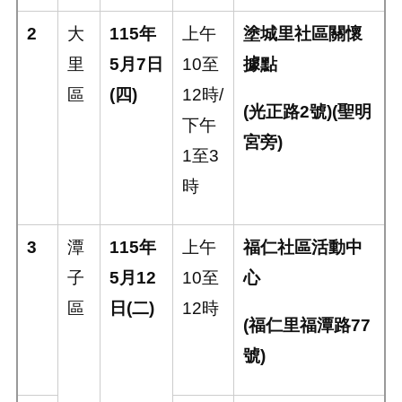
2
大
115
年
上午
塗城里社區關懷
里
5
月
7
日
10
至
據點
區
(
四
)
12
時
/
(
光正路
2
號
)(
聖明
下午
宮旁
)
1
至
3
時
3
潭
115
年
上午
福仁社區活動中
子
5
月
12
10
至
心
區
日
(
二
)
12
時
(
福仁里福潭路
77
號
)