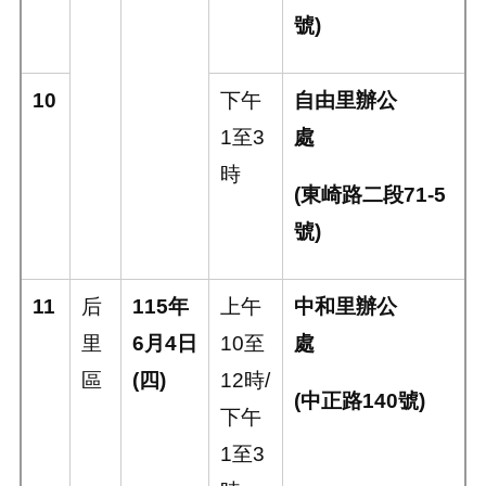
號
)
10
下午
自由里辦公
1
至
3
處
時
(
東崎路二段
71-5
號
)
11
后
115
年
上午
中和里辦公
里
6
月
4
日
10
至
處
區
(
四
)
12
時
/
(
中正路
140
號
)
下午
1
至
3