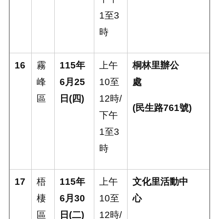
1
至
3
時
16
霧
115
年
上午
桐林里辦公
峰
6
月
25
10
至
處
區
日
(
四
)
12
時
/
(
民生路
761
號
)
下午
1
至
3
時
17
梧
115
年
上午
文化里活動中
棲
6
月
30
10
至
心
區
日
(
二
)
12
時
/