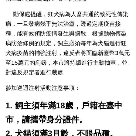
動保處提醒，狂犬病為人畜共通的致死性傳染
病，一旦發病幾乎無法治癒，透過定期疫苗接
種，能有效預防疫情發生與擴散。根據動物傳染
病防治條例的規定，飼主必須每年為犬貓進行狂
犬病疫苗的補強注射，違反者將面臨新臺幣
3
萬元
至
15
萬元的罰鍰，本市將持續進行主動抽查，並
對違反規定者進行裁處。
參加巡迴注射活動注意事項：
1. 飼主須年滿
18
歲，戶籍在臺中
市，請攜帶身分證件。
2. 犬貓須滿3月齡，不限品種。