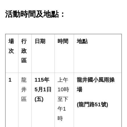
活動時間及地點：
場
行
日期
時間
地點
次
政
區
1
龍
115
年
上午
龍井國小風雨操
井
5
月
1
日
10
時
場
區
(
五
)
至下
(
龍門路
51
號
)
午
1
時