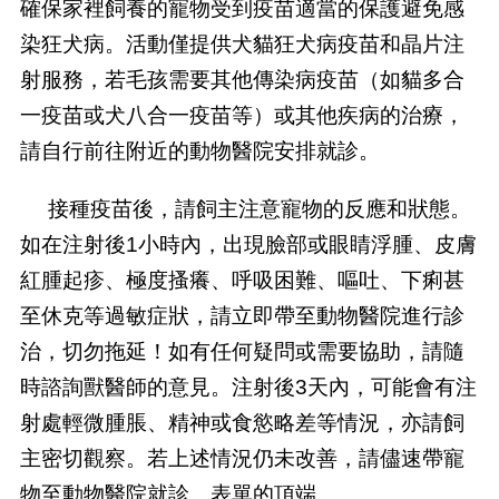
確保家裡飼養的寵物受到疫苗適當的保護避免感
染狂犬病。活動僅提供犬貓狂犬病疫苗和晶片注
射服務，若毛孩需要其他傳染病疫苗（如貓多合
一疫苗或犬八合一疫苗等）或其他疾病的治療，
請自行前往附近的動物醫院安排就診。
接種疫苗後，請飼主注意寵物的反應和狀態。
如在注射後
1
小時內，出現臉部或眼睛浮腫、皮膚
紅腫起疹、極度搔癢、呼吸困難、嘔吐、下痢甚
至休克等過敏症狀，請立即帶至動物醫院進行診
治，切勿拖延！如有任何疑問或需要協助，請隨
時諮詢獸醫師的意見。注射後
3
天內，可能會有注
射處輕微腫脹、精神或食慾略差等情況，亦請飼
主密切觀察。若上述情況仍未改善，請儘速帶寵
物至動物醫院就診。表單的頂端