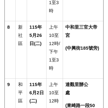
1
至
3
時
8
新
115
年
上午
中和里三官大帝
社
5
月
26
10
至
宮
區
日
(
二
)
12
時
/
(
中興街
185
號旁
)
下午
1
至
3
時
9
和
115
年
上午
達觀里辦公
平
6
月
2
日
10
至
處
區
(
二
)
12
時
(
東崎路一段
50