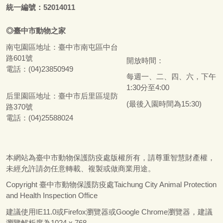
統一編號：52014011
◎
臺
中市
動物之家
南屯園區地址：
臺
中市南屯區中台
路601號
開放時間：
電話：(04)23850949
每週一、二、四、六，下午
1:30分至4:00
后里園區地址：
臺
中市后里區堤防
(最後入園時間為15:30)
路370號
電話：(04)25588024
本網站為
臺
中市動物保護防疫處版權所有，請尊重智慧財產權，
未經允許請勿任意轉載、複製或做商業用途。
Copyright
臺
中市動物保護防疫處Taichung City Animal Protection
and Health Inspection Office
建議使用IE11.0或Firefox瀏覽器或Google Chrome瀏覽器，建議
瀏覽解析度為1024 x 768