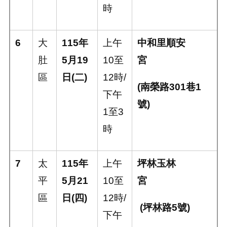
時
6
大
115
年
上午
中和里順安
肚
5
月
19
10
至
宮
區
日
(
二
)
12
時
/
(
南榮路
301
巷
1
下午
號
)
1
至
3
時
7
太
115
年
上午
坪林玉林
平
5
月
21
10
至
宮
區
日
(
四
)
12
時
/
(
坪林路
5
號
)
下午