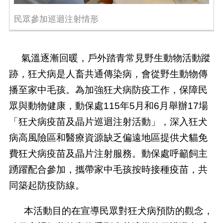
民眾參加巡迴注射情形
氣溫逐漸回暖，戶外踏青常見野生動物活動蹤
跡，狂犬病是人畜共通傳染病，會從野生動物傳
播至家中毛孩。為加強狂犬病防疫工作，保障民
眾與動物健康，動保處
115
年
5
月和
6
月舉辦
17
場
「狂犬病疫苗及晶片巡迴注射活動」，深入狂犬
病高風險區和醫療資源缺乏偏遠地區提供犬貓免
費狂犬病疫苗及晶片注射服務。動保處呼籲飼主
踴躍配合參加，攜帶家中毛孩按時接種疫苗，共
同築起防疫防線。
本活動目的在宣導民眾對狂犬病預防的觀念，