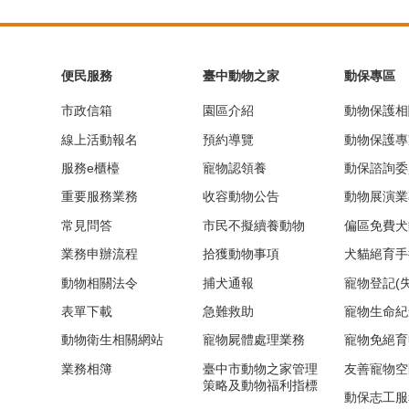
便民服務
臺中動物之家
動保專區
市政信箱
園區介紹
動物保護相
線上活動報名
預約導覽
動物保護專
服務e櫃檯
寵物認領養
動保諮詢委
重要服務業務
收容動物公告
動物展演業
常見問答
市民不擬續養動物
偏區免費犬
業務申辦流程
拾獲動物事項
犬貓絕育手
動物相關法令
捕犬通報
寵物登記(
表單下載
急難救助
寵物生命紀
動物衛生相關網站
寵物屍體處理業務
寵物免絕育
業務相簿
臺中市動物之家管理
友善寵物空
策略及動物福利指標
動保志工服