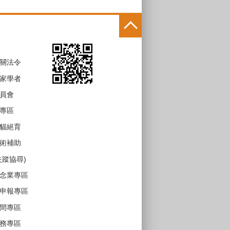
關法令
家學者
員會
專區
貓絕育
術補助
失蹤協尋)
念業專區
申報專區
間專區
務專區