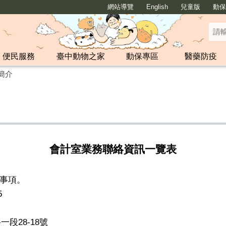
網站導覽
English
兒童版
動保y
便民服務
臺中動物之家
動保專區
醫藥防疫
簡介
會計室業務聯絡資訊一覽表
事項。
5
一段28-18號