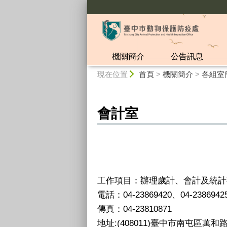
:::
機關簡介
公告訊息
:::
現在位置
首頁
>
機關簡介
>
各組室
會計室
工作項目：辦理歲計、會計及統計
電話
：
04-23869420、04-2386942
傳真
：04-
23810871
地址:(408011)臺中市南屯區萬和路