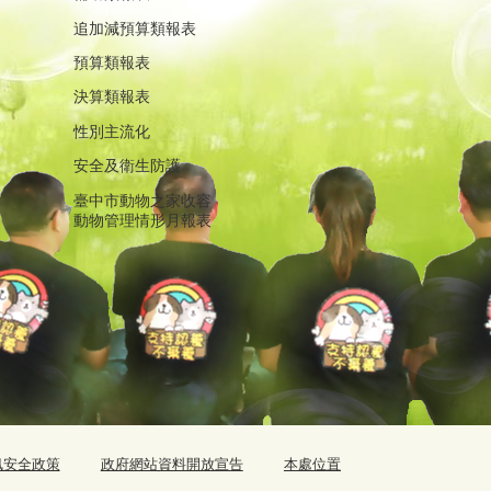
追加減預算類報表
預算類報表
決算類報表
性別主流化
安全及衛生防護
臺中市動物之家收容
動物管理情形月報表
訊安全政策
政府網站資料開放宣告
本處位置