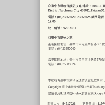
◎
臺
中市動物保護防疫處
地址：408011
District,Taichung City 408011,Taiwan(R
電話
︰
(04)23869420, 23869425 網路電話
17:00
統一編號：52014011
◎
臺
中市
動物之家
南屯園區地址：
臺
中市南屯區中台路601號
電話：(04)23850949
后里園區地址：
臺
中市后里區堤防路370號
電話：(04)25588024
本網站為
臺
中市動物保護防疫處版權所有
Copyright
臺
中市動物保護防疫處Taichung City An
建議使用IE11.0或Firefox瀏覽器或Googl
瀏覽人次
54517026
更新日期
115