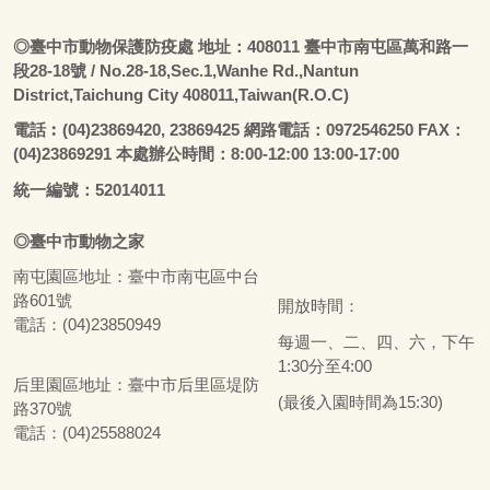
◎
臺
中市動物保護防疫處
地址：408011
臺
中市南屯區萬和路一
段28-18號
/ No.28-18,Sec.1,Wanhe Rd.,Nantun
District,Taichung City 408011,Taiwan(R.O.C)
電話
︰
(04)23869420, 23869425 網路電話：0972546250 FAX：
(04)23869291 本處辦公時間：8:00-12:00 13:00-17:00
統一編號：52014011
◎
臺
中市
動物之家
南屯園區地址：
臺
中市南屯區中台
路601號
開放時間：
電話：(04)23850949
每週一、二、四、六，下午
1:30分至4:00
后里園區地址：
臺
中市后里區堤防
(最後入園時間為15:30)
路370號
電話：(04)25588024