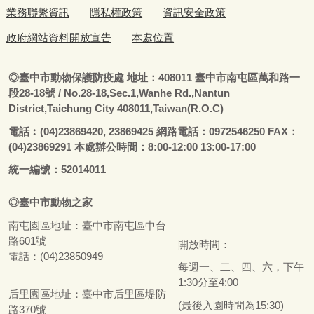
業務聯繫資訊
隱私權政策
資訊安全政策
政府網站資料開放宣告
本處位置
◎
臺
中市動物保護防疫處
地址：408011
臺
中市南屯區萬和路一
段28-18號
/ No.28-18,Sec.1,Wanhe Rd.,Nantun
District,Taichung City 408011,Taiwan(R.O.C)
電話
︰
(04)23869420, 23869425 網路電話：0972546250 FAX：
(04)23869291 本處辦公時間：8:00-12:00 13:00-17:00
統一編號：52014011
◎
臺
中市
動物之家
南屯園區地址：
臺
中市南屯區中台
路601號
開放時間：
電話：(04)23850949
每週一、二、四、六，下午
1:30分至4:00
后里園區地址：
臺
中市后里區堤防
(最後入園時間為15:30)
路370號