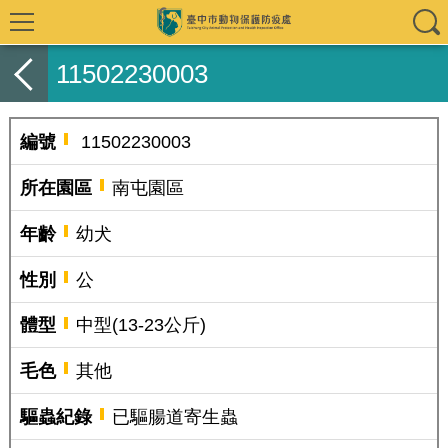
11502230003
編號
11502230003
所在園區
南屯園區
年齡
幼犬
性別
公
體型
中型(13-23公斤)
毛色
其他
驅蟲紀錄
已驅腸道寄生蟲