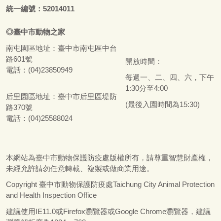
統一編號：52014011
◎
臺
中市
動物之家
南屯園區地址：
臺
中市南屯區中台
路601號
開放時間：
電話：(04)23850949
每週一、二、四、六，下午
1:30分至4:00
后里園區地址：
臺
中市后里區堤防
(最後入園時間為15:30)
路370號
電話：(04)25588024
本網站為
臺
中市動物保護防疫處版權所有，請尊重智慧財產權，
未經允許請勿任意轉載、複製或做商業用途。
Copyright
臺
中市動物保護防疫處Taichung City Animal Protection
and Health Inspection Office
建議使用IE11.0或Firefox瀏覽器或Google Chrome瀏覽器，建議