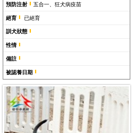
預防注射
五合一、狂犬病疫苗
絕育
已絕育
訓犬狀態
性情
備註
被認養日期