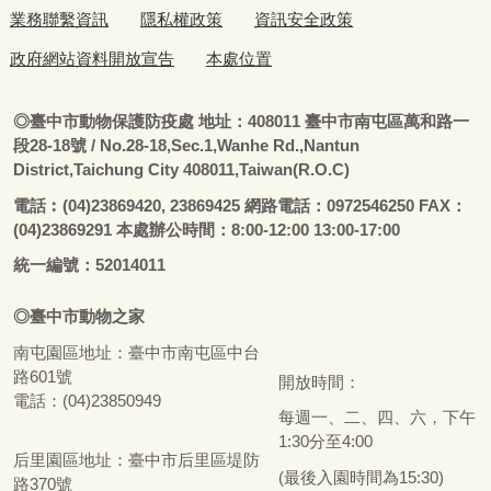
業務聯繫資訊
隱私權政策
資訊安全政策
政府網站資料開放宣告
本處位置
◎
臺
中市動物保護防疫處
地址：408011
臺
中市南屯區萬和路一
段28-18號
/ No.28-18,Sec.1,Wanhe Rd.,Nantun
District,Taichung City 408011,Taiwan(R.O.C)
電話
︰
(04)23869420, 23869425 網路電話：0972546250 FAX：
(04)23869291 本處辦公時間：8:00-12:00 13:00-17:00
統一編號：52014011
◎
臺
中市
動物之家
南屯園區地址：
臺
中市南屯區中台
路601號
開放時間：
電話：(04)23850949
每週一、二、四、六，下午
1:30分至4:00
后里園區地址：
臺
中市后里區堤防
(最後入園時間為15:30)
路370號