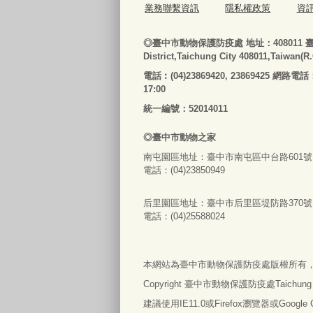
業務聯繫資訊
隱私權政策
資
◎
臺
中市動物保護防疫處
地址：408011
District,Taichung City 408011,Taiwan(R
電話
︰
(04)23869420, 23869425 網路電話
17:00
統一編號：52014011
◎
臺
中市
動物之家
南屯園區地址：
臺
中市南屯區中台路601號
電話：(04)23850949
后里園區地址：
臺
中市后里區堤防路370號
電話：(04)25588024
本網站為
臺
中市動物保護防疫處版權所有
Copyright
臺
中市動物保護防疫處Taichung City An
建議使用IE11.0或Firefox瀏覽器或Googl