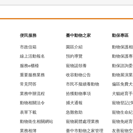
便民服務
臺中動物之家
動保專區
市政信箱
園區介紹
動物保護相
線上活動報名
預約導覽
動物保護專
服務e櫃檯
寵物認領養
動保諮詢委
重要服務業務
收容動物公告
動物展演業
常見問答
市民不擬續養動物
偏區免費犬
業務申辦流程
拾獲動物事項
犬貓絕育手
動物相關法令
捕犬通報
寵物登記(
表單下載
急難救助
寵物生命紀
動物衛生相關網站
寵物屍體處理業務
寵物免絕育
業務相簿
臺中市動物之家管理
友善寵物空