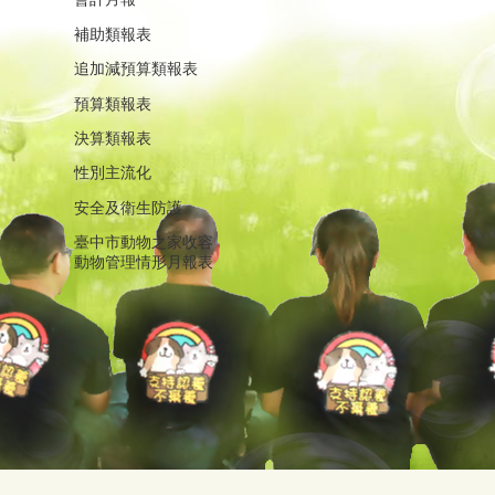
補助類報表
追加減預算類報表
預算類報表
決算類報表
性別主流化
安全及衛生防護
臺中市動物之家收容
動物管理情形月報表