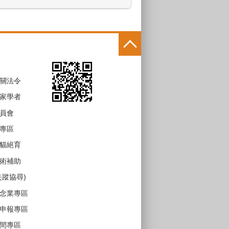
關法令
家學者
員會
專區
貓絕育
術補助
失蹤協尋)
念業專區
申報專區
間專區