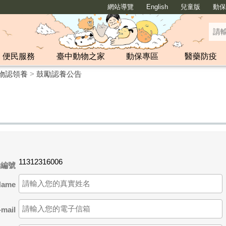
網站導覽
English
兒童版
動保y
便民服務
臺中動物之家
動保專區
醫藥防疫
物認領養
>
鼓勵認養公告
11312316006
物編號
ame
ail