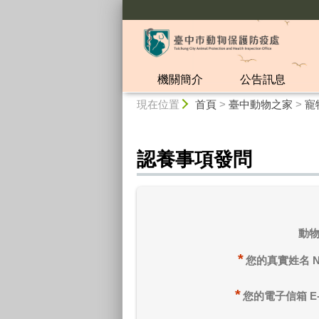
:::
機關簡介
公告訊息
:::
現在位置
首頁
>
臺中動物之家
>
寵
認養事項發問
動
*
您的真實姓名 N
*
您的電子信箱 E-m