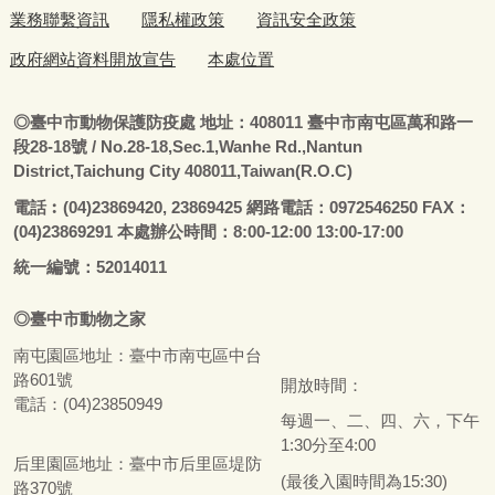
業務聯繫資訊
隱私權政策
資訊安全政策
政府網站資料開放宣告
本處位置
◎
臺
中市動物保護防疫處
地址：408011
臺
中市南屯區萬和路一
段28-18號
/ No.28-18,Sec.1,Wanhe Rd.,Nantun
District,Taichung City 408011,Taiwan(R.O.C)
電話
︰
(04)23869420, 23869425 網路電話：0972546250 FAX：
(04)23869291 本處辦公時間：8:00-12:00 13:00-17:00
統一編號：52014011
◎
臺
中市
動物之家
南屯園區地址：
臺
中市南屯區中台
路601號
開放時間：
電話：(04)23850949
每週一、二、四、六，下午
1:30分至4:00
后里園區地址：
臺
中市后里區堤防
(最後入園時間為15:30)
路370號