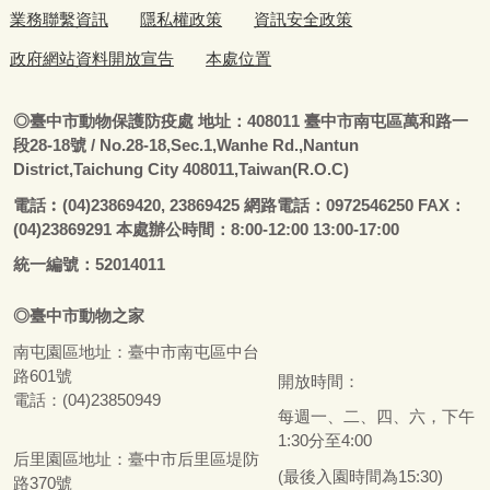
業務聯繫資訊
隱私權政策
資訊安全政策
政府網站資料開放宣告
本處位置
◎
臺
中市動物保護防疫處
地址：408011
臺
中市南屯區萬和路一
段28-18號
/ No.28-18,Sec.1,Wanhe Rd.,Nantun
District,Taichung City 408011,Taiwan(R.O.C)
電話
︰
(04)23869420, 23869425 網路電話：0972546250 FAX：
(04)23869291 本處辦公時間：8:00-12:00 13:00-17:00
統一編號：52014011
◎
臺
中市
動物之家
南屯園區地址：
臺
中市南屯區中台
路601號
開放時間：
電話：(04)23850949
每週一、二、四、六，下午
1:30分至4:00
后里園區地址：
臺
中市后里區堤防
(最後入園時間為15:30)
路370號