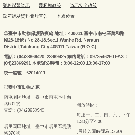
業務聯繫資訊
隱私權政策
資訊安全政策
政府網站資料開放宣告
本處位置
◎
臺
中市動物保護防疫處
地址：408011
臺
中市南屯區萬和路一
段28-18號
/ No.28-18,Sec.1,Wanhe Rd.,Nantun
District,Taichung City 408011,Taiwan(R.O.C)
電話
︰
(04)23869420, 23869425 網路電話：0972546250 FAX：
(04)23869291 本處辦公時間：8:00-12:00 13:00-17:00
統一編號：52014011
◎
臺
中市
動物之家
南屯園區地址：
臺
中市南屯區中台
路601號
開放時間：
電話：(04)23850949
每週一、二、四、六，下午
1:30分至4:00
后里園區地址：
臺
中市后里區堤防
(最後入園時間為15:30)
路370號