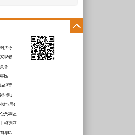
關法令
家學者
員會
專區
貓絕育
術補助
失蹤協尋)
念業專區
申報專區
間專區