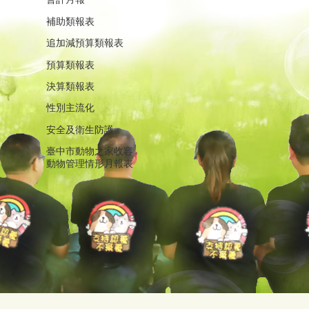
補助類報表
追加減預算類報表
預算類報表
決算類報表
性別主流化
安全及衛生防護
臺中市動物之家收容
動物管理情形月報表