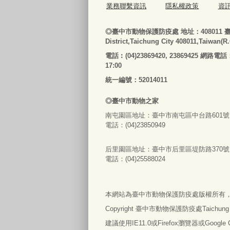
業務聯繫資訊
隱私權政策
資
◎
臺
中市動物保護防疫處
地址：408011
District,Taichung City 408011,Taiwan(R
電話
︰
(04)23869420, 23869425 網路電話
17:00
統一編號：52014011
◎
臺
中市
動物之家
南屯園區地址：
臺
中市南屯區中台路601號
電話：(04)23850949
后里園區地址：
臺
中市后里區堤防路370號
電話：(04)25588024
本網站為
臺
中市動物保護防疫處版權所有
Copyright
臺
中市動物保護防疫處Taichung City An
建議使用IE11.0或Firefox瀏覽器或Googl