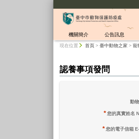
:::
機關簡介
公告訊息
:::
現在位置
首頁
>
臺中動物之家
>
寵
認養事項發問
動
*
您的真實姓名 N
*
您的電子信箱 E-m