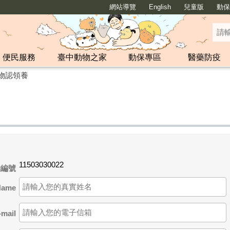
網站導覽
English
兒童版
動保y
便民服務
臺中動物之家
動保專區
醫藥防疫
物認領養
11503030022
物編號
ame
ail