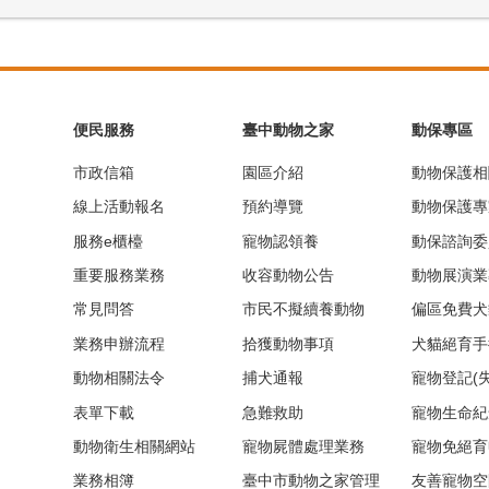
便民服務
臺中動物之家
動保專區
市政信箱
園區介紹
動物保護相
線上活動報名
預約導覽
動物保護專
服務e櫃檯
寵物認領養
動保諮詢委
重要服務業務
收容動物公告
動物展演業
常見問答
市民不擬續養動物
偏區免費犬
業務申辦流程
拾獲動物事項
犬貓絕育手
動物相關法令
捕犬通報
寵物登記(
表單下載
急難救助
寵物生命紀
動物衛生相關網站
寵物屍體處理業務
寵物免絕育
業務相簿
臺中市動物之家管理
友善寵物空