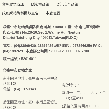
業務聯繫資訊
隱私權政策
資訊安全政策
政府網站資料開放宣告
本處位置
◎
臺
中市動物保護防疫處
地址：408011
臺
中市南屯區萬和路一
段28-18號
/ No.28-18,Sec.1,Wanhe Rd.,Nantun
District,Taichung City 408011,Taiwan(R.O.C)
電話
︰
(04)23869420, 23869425 網路電話：0972546250 FAX：
(04)23869291 本處辦公時間：8:00-12:00 13:00-17:00
統一編號：52014011
◎
臺
中市
動物之家
南屯園區地址：
臺
中市南屯區中台
路601號
開放時間：
電話：(04)23850949
每週一、二、四、六，下午
1:30分至4:00
后里園區地址：
臺
中市后里區堤防
(最後入園時間為15:30)
路370號