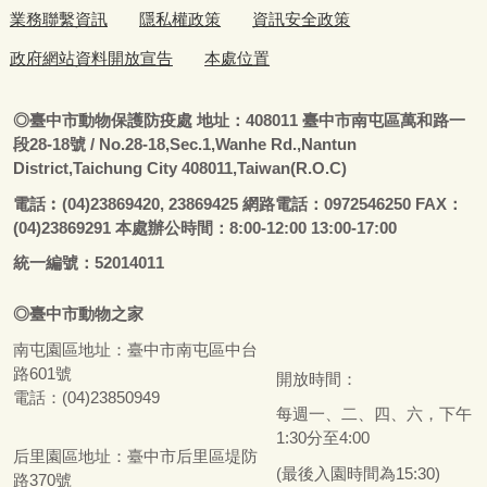
業務聯繫資訊
隱私權政策
資訊安全政策
政府網站資料開放宣告
本處位置
◎
臺
中市動物保護防疫處
地址：408011
臺
中市南屯區萬和路一
段28-18號
/ No.28-18,Sec.1,Wanhe Rd.,Nantun
District,Taichung City 408011,Taiwan(R.O.C)
電話
︰
(04)23869420, 23869425 網路電話：0972546250 FAX：
(04)23869291 本處辦公時間：8:00-12:00 13:00-17:00
統一編號：52014011
◎
臺
中市
動物之家
南屯園區地址：
臺
中市南屯區中台
路601號
開放時間：
電話：(04)23850949
每週一、二、四、六，下午
1:30分至4:00
后里園區地址：
臺
中市后里區堤防
(最後入園時間為15:30)
路370號